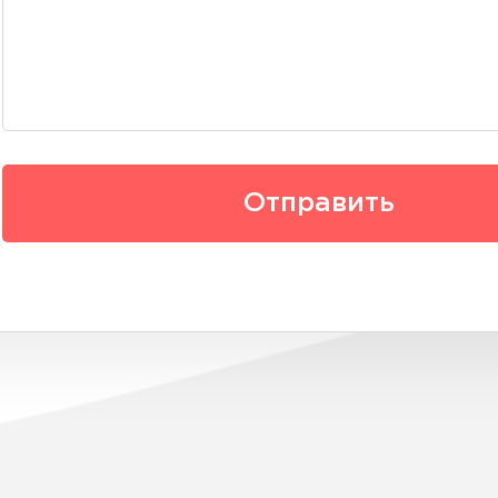
Отправить